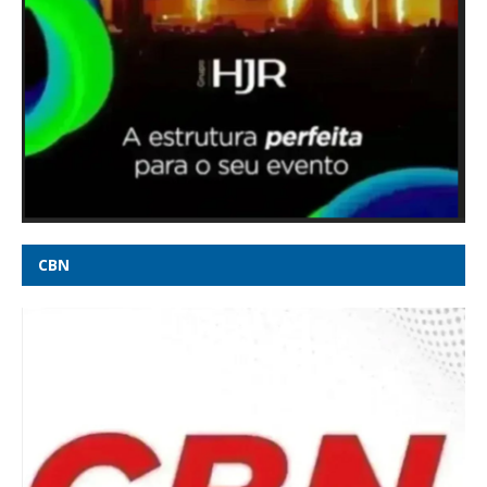
Após idas e vindas de Cleitinho, Republicanos anuncia que terá
candidatura própria em MG - Rádio Itatiaia
Tarifaço, visto de embaixadora e guerra da Ucrânia: o que
pode entrar na conversa entre Lula e Trump -
oglobo.globo.com
Lula e Alcolumbre deixam 6 X 1 para depois das eleições -
Poder360
CBN
Veja quem são os candidatos ao Senado por Minas Gerais em
2026 - G1
STJ condena Marco Buzzi à perda do cargo, diz advogado de
vítimas - CNN Brasil