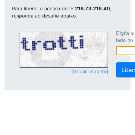
Para liberar o acesso
do IP
216.73.216.40
,
responda ao desafio abaixo.
Digite 
lado no
[trocar imagem]