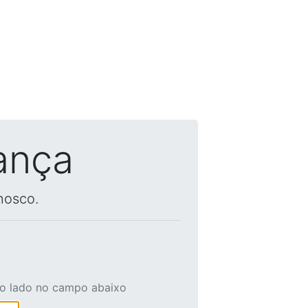
ança
nosco.
ao lado no campo abaixo