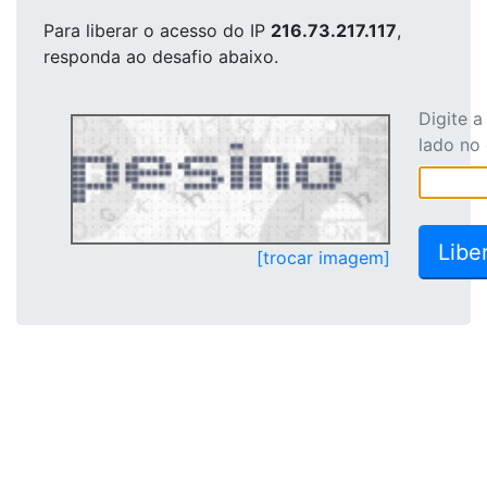
Para liberar o acesso
do IP
216.73.217.117
,
responda ao desafio abaixo.
Digite 
lado no
[trocar imagem]