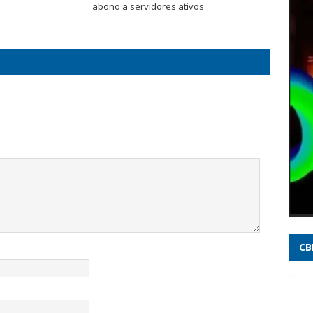
super
abono a servidores ativos
à dir
PF in
Voep
STF c
Gaspa
Veja
entr
- G1
Após
terce
indic
CB
Decis
própr
Itatia