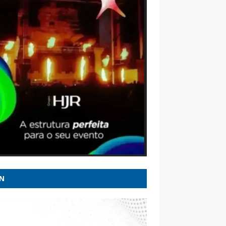
intendentes da PF divulgam nota em apoio
eção de Andrei Rodrigues - CartaCapital
dicia 16 pessoas por queda de avião da
ass em Vinhedo - CNN Brasil
obra provas de Soraya e Lindbergh contra
r - Revista Oeste
 o que é #FATO e o que é #FAKE na
evista de Romeu Zema ao g1 e à GloboNews
 Ideb abaixo da média, Nunes defende
irização de gestão escolar para melhorar
adores em SP - G1
N
ão do Republicanos sobre candidatura
ia reanima entorno de Cleitinho - Rádio
ia