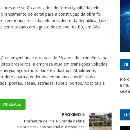
lores que serão aportados de forma igualitária pelos
o lançamento do edital para a construção da obra foi
em cerimônia presidida pelo presidente da República, Luiz
 para ser realizado em agosto deste ano, na B3, em São
ão e engenharia com mais de 56 anos de experiência na
jetos brasileiros, a empresa atua em transições voltadas
ÚL
energia, água, mobilidade e indústrias. Atualmente,
produtos para atender às demandas específicas do
Rio d
ios, pontes, casas, estradas, túneis, portos, hospitais e
e mun
sexta
WhatsApp
STJ c
impo
PRÓXIMO
HJ
Prefeitura de Praia Grande define
Em m
valor de revisão salarial e estabelece