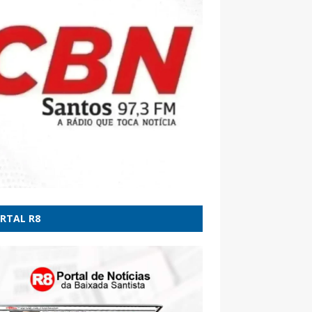
no argentino autoriza entrada da Marinha
asil para exercício militar em meio a tensões
omáticas - O GLOBO
da de ciclone provoca tornado no RS; Inmet
 alerta vermelho - UOL Notícias
RTAL R8