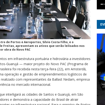
EV
ro de Portos e Aeroportos, Silvio Costa Filho, e o
de Freitas, apresentam os ativos que serão leiloados nos
ior obra do Novo PAC
tos em infraestrutura portuária e hidroviária a investidores
ntos-Guarujá — maior projeto do Novo PAC (Programa de
sileira foi recebida nesta terça-feira (22), em Amsterdã,
s na operação e gestão de empreendimentos logísticos de
oi realizado com representantes da Ballast Nedam, empresa
iência no mercado internacional.
que interligará as cidades de Santos e Guarujá, em São
idores e demonstra a capacidade do Brasil de atrair
portes na infraestrutura nacional. Para o ministro de Portos