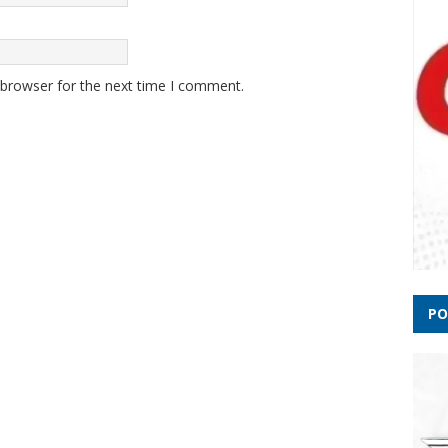
Gover
do Br
dipl
 browser for the next time I comment.
Chega
emite
PO