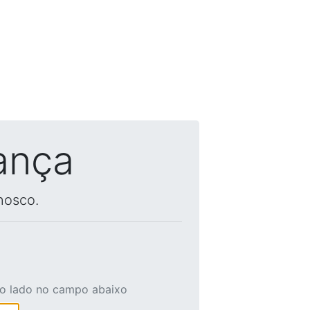
ança
nosco.
ao lado no campo abaixo