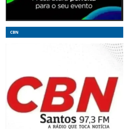
Lula e Alcolumbre deixam 6 X 1 para depois das eleições -
Poder360
Veja quem são os candidatos ao Senado por Minas Gerais em
CBN
2026 - G1
STJ condena Marco Buzzi à perda do cargo, diz advogado de
vítimas - CNN Brasil