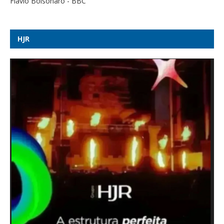
Mendonça derrapa no caso Lulinha e repete equívoco de
Toffoli, diz jurista - UOL Notícias
HJR
Saiba quais Estados serão afetados pelo “ciclone bomba” -
Poder360
Ex-governador Mauro Mendes e deputado Fábio Garcia são
alvo de operação da PF que apura desvio de R$ 308 milhões
em MT - G1
Piloto ironizou falhas antes de queda da Voepass e comparou
avião a 'fusquinha' - Correio Braziliense
Após idas e vindas de Cleitinho, Republicanos anuncia que terá
candidatura própria em MG - Rádio Itatiaia
Tarifaço, visto de embaixadora e guerra da Ucrânia: o que
pode entrar na conversa entre Lula e Trump -
oglobo.globo.com