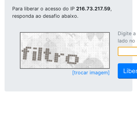
Para liberar o acesso
do IP
216.73.217.59
,
responda ao desafio abaixo.
Digite 
lado no
[trocar imagem]