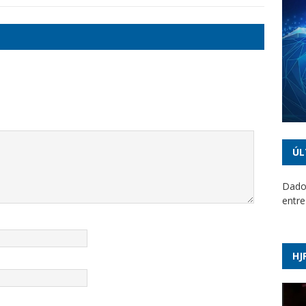
ÚL
Dado
entre
Veja 
venda
HJ
Coleg
crian