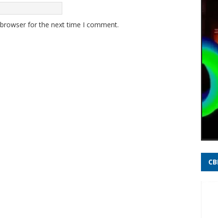
20 an
 browser for the next time I comment.
Voepa
admit
Danie
embai
disse
Após 
bilh
Uniã
Marce
CB
Gover
argen
Verea
suger