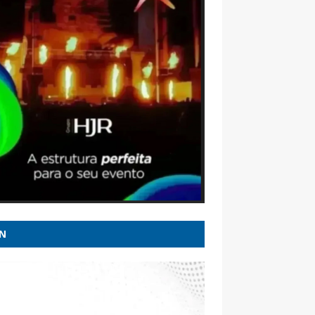
os e nunca percebi nada' - Extra online
ss: piloto comparou avião a 'fusquinha' e
iu falha antes de queda - UOL Notícias
l Perez: quem é o indicado de Trump para
xada em Brasília pivô de crise e o que ele
 sobre o Brasil - G1
fim da greve, Tarcísio promete R$ 14
ões em investimentos na CPTM - G1
o e PP fecham com Mateus Simões e isolam
lo Aro - Rádio Itatiaia
N
no Lula evitou constranger embaixador
tino - Poder360
dora de Curitiba é acusada de xenofobia ao
ir que colega nordestina volte ao Ceará: