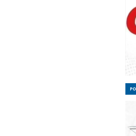
'Veio
Acusa
Lira:
como 
PO