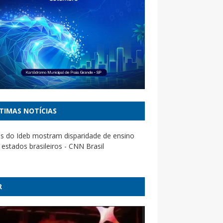
TIMAS NOTÍCIAS
s do Ideb mostram disparidade de ensino
 estados brasileiros - CNN Brasil
a rota do ciclone e quais cidades terão
vais mais fortes no RS - Correio do Povo
R
a de ator preso por suspeita de estupro de
ça quebra o silêncio: 'Dividimos o palco por