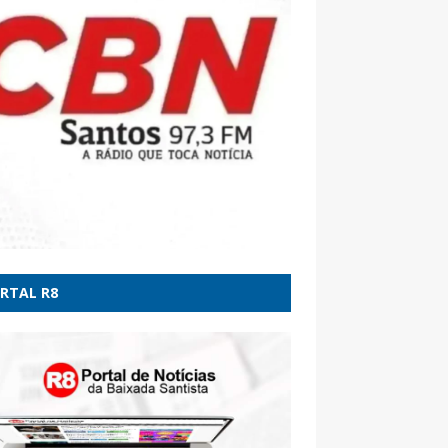
 encher o saco aqui' - O GLOBO
ção de estupro, ataques a 'Lulinha' e Arthur
 os impactos da escolha de Alfredo Gaspar
vice de Flávio Bolsonaro - BBC
RTAL R8