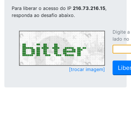
Para liberar o acesso
do IP
216.73.216.15
,
responda ao desafio abaixo.
Digite 
lado no
[trocar imagem]