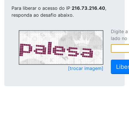
Para liberar o acesso
do IP
216.73.216.40
,
responda ao desafio abaixo.
Digite 
lado no
[trocar imagem]