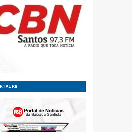
dão
ne-bomba: RS tem um morto, cinco feridos e
idades com danos - CNN Brasil
RTAL R8