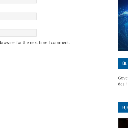
 browser for the next time I comment.
ÚL
Gover
das 1
Dino 
emen
HJ
PT ac
suspe