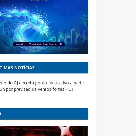
TIMAS NOTÍCIAS
no do RJ decreta ponto facultativo a partir
3h por previsão de ventos fortes - G1
manda PF investigar irregularidades em
das com prejuízo de R$55 mi - CNN Brasil
R
iona TSE para tirar do ar site ligado ao PL e
nder ‘hub’ de desinformação bolsonarista -