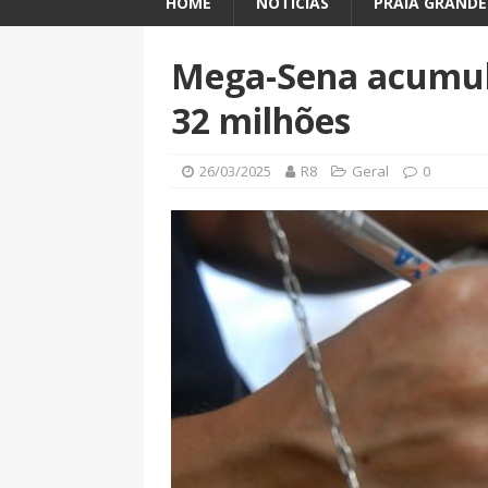
HOME
NOTÍCIAS
PRAIA GRANDE
Mega-Sena acumula
32 milhões
26/03/2025
R8
Geral
0