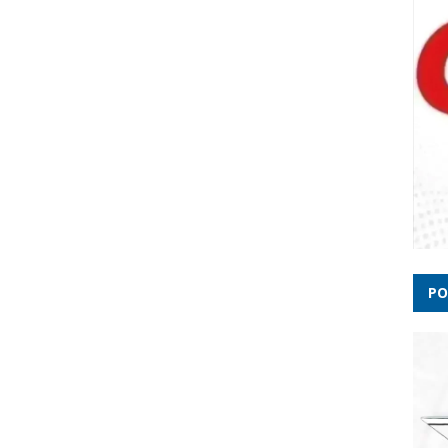
Esta
Ciclo
118 c
PO