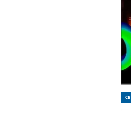
Brasi
Ataqu
meno
Cleit
Repub
20 an
decis
Rome
milhõ
jove
CB
Incên
elet
Opini
imbat