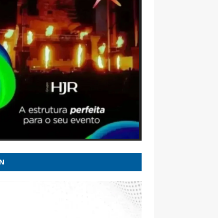
l 247
e a tiros em escola na Tailândia deixa ao
s cinco mortos - CNN Brasil
inho deve se reunir com presidente do
licanos nesta sexta em SP - CNN Brasil
os da lei Maria da Penha: Veja importantes
ões do STJ e STF - Migalhas
u Zema declara patrimônio de R$ 178
es ao TSE; veja os bens do candidato -
mpan.com.br
N
dio atinge galpão de fábrica de
rodomésticos em MG - G1
ão | Flávio recuperou fôlego e Lula não é
ível, mas muita água (suja) ainda vai rolar -