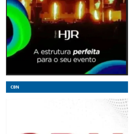
Piloto ironizou falhas antes de queda da Voepass e comparou
avião a 'fusquinha' - Correio Braziliense
Após idas e vindas de Cleitinho, Republicanos anuncia que terá
candidatura própria em MG - Rádio Itatiaia
Tarifaço, visto de embaixadora e guerra da Ucrânia: o que
pode entrar na conversa entre Lula e Trump -
oglobo.globo.com
Lula e Alcolumbre deixam 6 X 1 para depois das eleições -
Poder360
CBN
Veja quem são os candidatos ao Senado por Minas Gerais em
2026 - G1
STJ condena Marco Buzzi à perda do cargo, diz advogado de
vítimas - CNN Brasil