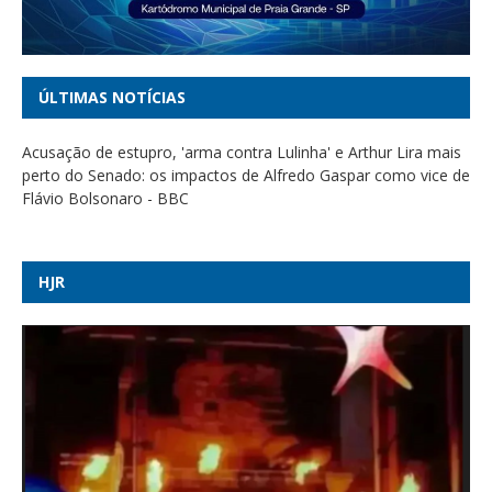
ÚLTIMAS NOTÍCIAS
Acusação de estupro, 'arma contra Lulinha' e Arthur Lira mais
perto do Senado: os impactos de Alfredo Gaspar como vice de
Flávio Bolsonaro - BBC
Mendonça derrapa no caso Lulinha e repete equívoco de
Toffoli, diz jurista - UOL Notícias
HJR
Saiba quais Estados serão afetados pelo “ciclone bomba” -
Poder360
Ex-governador Mauro Mendes e deputado Fábio Garcia são
alvo de operação da PF que apura desvio de R$ 308 milhões
em MT - G1