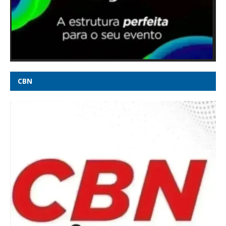
Anac sabia de falha em avião da Voepass 11 meses antes da
queda, diz PF - CNN Brasil
Flávio Bolsonaro critica STF e diz que indicará ministros que
'respeitem a Constituição' - G1
CBN
Flávio sobre veto de Moraes a visita a Bolsonaro: "Isso tem
dia pra acabar" - CNN Brasil