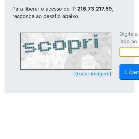
Para liberar o acesso
do IP
216.73.217.59
,
responda ao desafio abaixo.
Digite 
lado no
[trocar imagem]