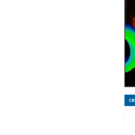
Brasi
Ataqu
meno
Cleit
Repub
20 an
decis
Rome
milhõ
jove
CB
Incên
elet
Opini
imbat