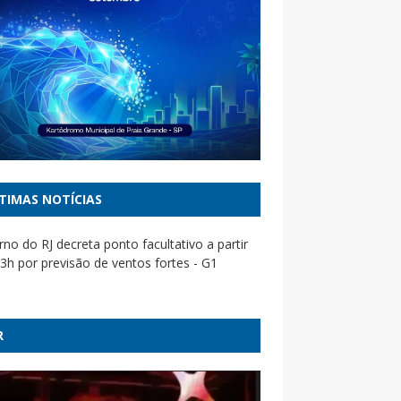
TIMAS NOTÍCIAS
no do RJ decreta ponto facultativo a partir
3h por previsão de ventos fortes - G1
manda PF investigar irregularidades em
das com prejuízo de R$55 mi - CNN Brasil
R
iona TSE para tirar do ar site ligado ao PL e
nder ‘hub’ de desinformação bolsonarista -