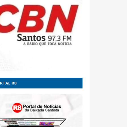
dão
ne-bomba: RS tem um morto, cinco feridos e
idades com danos - CNN Brasil
RTAL R8