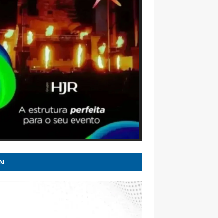
l 247
e a tiros em escola na Tailândia deixa ao
s cinco mortos - CNN Brasil
inho deve se reunir com presidente do
licanos nesta sexta em SP - CNN Brasil
os da lei Maria da Penha: Veja importantes
ões do STJ e STF - Migalhas
u Zema declara patrimônio de R$ 178
es ao TSE; veja os bens do candidato -
mpan.com.br
N
dio atinge galpão de fábrica de
rodomésticos em MG - G1
ão | Flávio recuperou fôlego e Lula não é
ível, mas muita água (suja) ainda vai rolar -