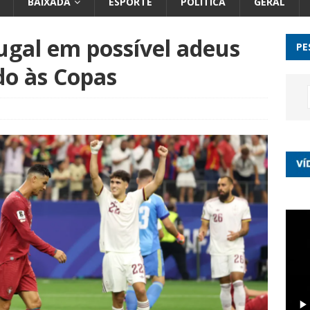
BAIXADA
ESPORTE
POLÍTICA
GERAL
ugal em possível adeus
PE
do às Copas