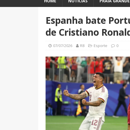
HOME
NOTÍCIAS
PRAIA GRANDE
Espanha bate Port
de Cristiano Ronal
07/07/2026
R8
Esporte
0