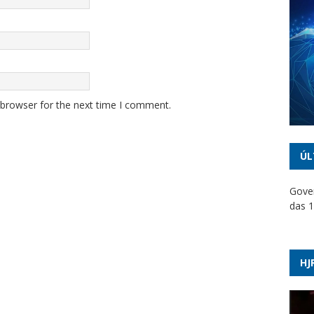
 browser for the next time I comment.
ÚL
Gover
das 1
Dino 
emen
HJ
PT ac
suspe