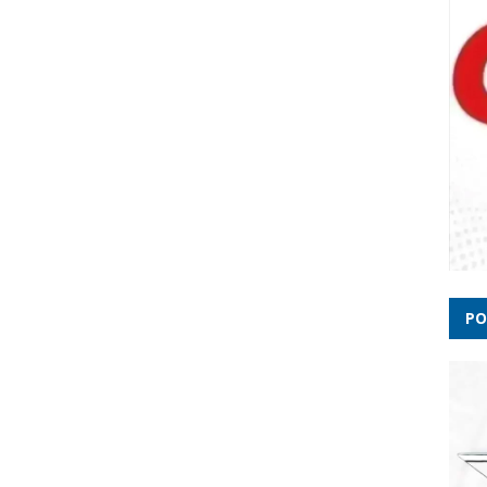
Esta
Ciclo
118 c
PO