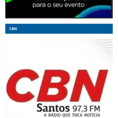
Milei republica postagem com críticas a Lula - CNN Brasil
Foto achada pela PF mostra políticos em piscina com
advogado investigado - Poder360
CBN
Ala do STF vê como ‘inadmissível’ tom da manifestação de
chefes da PF em apoio ao diretor-geral em meio a crise com
Mendonça - O GLOBO