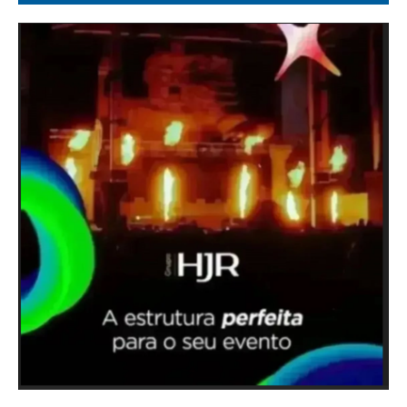
Ônibus, trens e metrô antecipam horário de pico devido a
aviso de ventania no RJ - G1
Lula chama Marco Rubio de 'latino-americano frustrado' e diz
que secretário de estado dos EUA 'odeia o Brasil' - O GLOBO
Inquérito da PF vai investigar possível crime da Anac no caso
Voepass - CNN Brasil
Desmatamento cai 20% em todos os biomas brasileiros e
alertas na Amazônia registram menor volume da década,
mostram dados do Inpe - O GLOBO
Damião diz que federação União-PP apoiará Mateus Simões
ao governo e Marcelo Aro ao Senado em Minas - O TEMPO
Janja defende bloquear o Discord no Brasil ‘de qualquer forma’
- CartaCapital