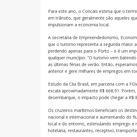
Para este ano, o Concais estima que o term
em trânsito, que geralmente são aqueles qu
impulsionam a economia local.
A secretária de Empreendedorismo, Economia
que o turismo representa a segunda maior a
perdendo apenas para o Porto – e é um imp
qualquer município. “O turismo vem batendo
as últimas férias de verão. Então, esperam
anterior e gere milhares de empregos em todo
Estudo da Clia Brasil, em parceria com a FG
escala aproximadamente R$ 668,91. Porém, 
desembarque, o impacto pode chegar a R$ 8
Os cruzeiros marítimos beneficiam os dest
nacional e internacional e aumentando do f
local e do entorno, estimulando emprego e
hotelaria, restaurantes, receptivo, transporte