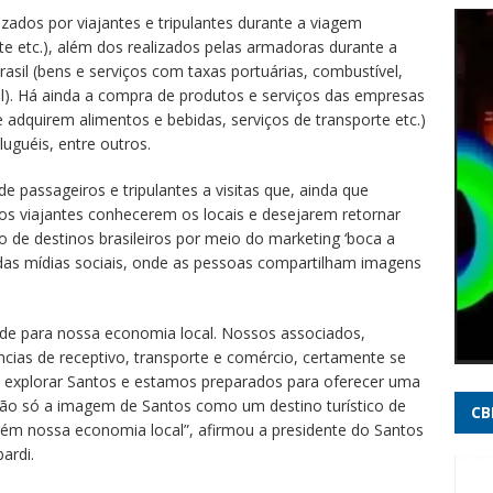
Saiba
zados por viajantes e tripulantes durante a viagem
bomb
te etc.), além dos realizados pelas armadoras durante a
il (bens e serviços com taxas portuárias, combustível,
Ex-g
el). Há ainda a compra de produtos e serviços das empresas
Garci
adquirem alimentos e bebidas, serviços de transporte etc.)
desv
uguéis, entre outros.
Pilot
e passageiros e tripulantes a visitas que, ainda que
e com
os viajantes conhecerem os locais e desejarem retornar
Brazi
 de destinos brasileiros por meio do marketing ‘boca a
 das mídias sociais, onde as pessoas compartilham imagens
Após 
anunc
Rádio
de para nossa economia local. Nossos associados,
ncias de receptivo, transporte e comércio, certamente se
Tarif
de explorar Santos e estamos preparados para oferecer uma
Ucrân
er não só a imagem de Santos como um destino turístico de
CB
e Tr
bém nossa economia local”, afirmou a presidente do Santos
ardi.
Lula 