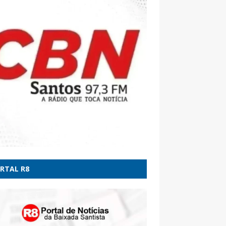
ões - Poder360
 quem são os candidatos ao Senado por
 Gerais em 2026 - G1
ondena Marco Buzzi à perda do cargo, diz
ado de vítimas - CNN Brasil
RTAL R8