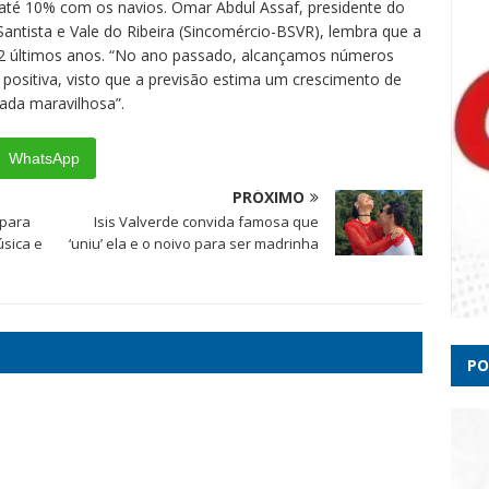
eleiç
até 10% com os navios. Omar Abdul Assaf, presidente do
Santista e Vale do Ribeira (Sincomércio-BSVR), lembra que a
2 últimos anos. “No ano passado, alcançamos números
Veja
é positiva, visto que a previsão estima um crescimento de
Minas
da maravilhosa”.
STJ c
advog
WhatsApp
PRÓXIMO
 para
Isis Valverde convida famosa que
úsica e
‘uniu’ ela e o noivo para ser madrinha
PO