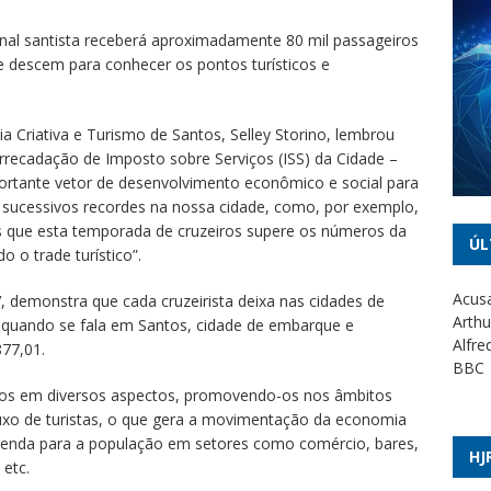
inal santista receberá aproximadamente 80 mil passageiros
e descem para conhecer os pontos turísticos e
 Criativa e Turismo de Santos, Selley Storino, lembrou
rrecadação de Imposto sobre Serviços (ISS) da Cidade –
ortante vetor de desenvolvimento econômico e social para
 sucessivos recordes na nossa cidade, como, por exemplo,
os que esta temporada de cruzeiros supere os números da
ÚL
 o trade turístico”.
Acusa
V, demonstra que cada cruzeirista deixa nas cidades de
Arthu
quando se fala em Santos, cidade de embarque e
Alfre
77,01.
BBC
inos em diversos aspectos, promovendo-os nos âmbitos
luxo de turistas, o que gera a movimentação da economia
Mendo
equív
 renda para a população em setores como comércio, bares,
HJ
 etc.