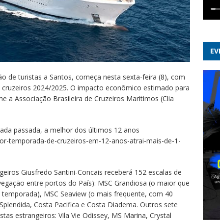
EV
o de turistas a Santos, começa nesta sexta-feira (8), com
 cruzeiros 2024/2025. O impacto econômico estimado para
me a Associação Brasileira de Cruzeiros Marítimos (Clia
ada passada, a melhor dos últimos 12 anos
aior-temporada-de-cruzeiros-em-12-anos-atrai-mais-de-1-
geiros Giusfredo Santini-Concais receberá 152 escalas de
vegação entre portos do País): MSC Grandiosa (o maior que
ma temporada), MSC Seaview (o mais frequente, com 40
Splendida, Costa Pacifica e Costa Diadema. Outros sete
tas estrangeiros: Vila Vie Odissey, MS Marina, Crystal