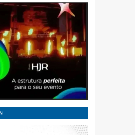
 quais Estados serão afetados pelo “ciclone
a” - Poder360
overnador Mauro Mendes e deputado Fábio
a são alvo de operação da PF que apura
io de R$ 308 milhões em MT - G1
o ironizou falhas antes de queda da Voepass
parou avião a 'fusquinha' - Correio
liense
idas e vindas de Cleitinho, Republicanos
ia que terá candidatura própria em MG -
 Itatiaia
aço, visto de embaixadora e guerra da
ia: o que pode entrar na conversa entre Lula
N
ump - oglobo.globo.com
e Alcolumbre deixam 6 X 1 para depois das