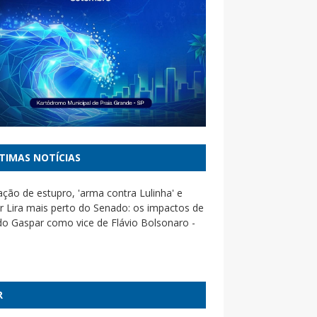
TIMAS NOTÍCIAS
ção de estupro, 'arma contra Lulinha' e
r Lira mais perto do Senado: os impactos de
do Gaspar como vice de Flávio Bolsonaro -
nça derrapa no caso Lulinha e repete
oco de Toffoli, diz jurista - UOL Notícias
R