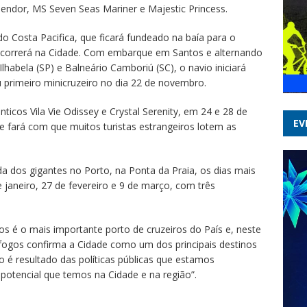
endor, MS Seven Seas Mariner e Majestic Princess.
do Costa Pacifica, que ficará fundeado na baía para o
 ocorrerá na Cidade. Com embarque em Santos e alternando
Ilhabela (SP) e Balneário Camboriú (SC), o navio iniciará
u primeiro minicruzeiro no dia 22 de novembro.
ticos Vila Vie Odissey e Crystal Serenity, em 24 e 28 de
EV
e fará com que muitos turistas estrangeiros lotem as
da dos gigantes no Porto, na Ponta da Praia, os dias mais
aneiro, 27 de fevereiro e 9 de março, com três
s é o mais importante porto de cruzeiros do País e, neste
 fogos confirma a Cidade como um dos principais destinos
so é resultado das políticas públicas que estamos
otencial que temos na Cidade e na região”.