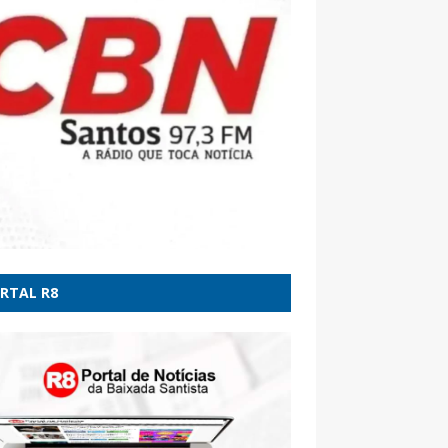
ondena Marco Buzzi à perda do cargo, diz
ado de vítimas - CNN Brasil
ção de estupro, 'arma contra Lulinha' e
r Lira mais perto do Senado: os impactos de
do Gaspar como vice de Flávio Bolsonaro -
RTAL R8