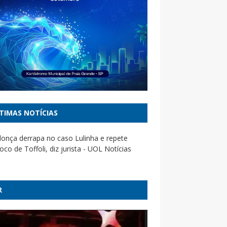
TIMAS NOTÍCIAS
nça derrapa no caso Lulinha e repete
oco de Toffoli, diz jurista - UOL Notícias
 quais Estados serão afetados pelo “ciclone
a” - Poder360
R
overnador Mauro Mendes e deputado Fábio
a são alvo de operação da PF que apura