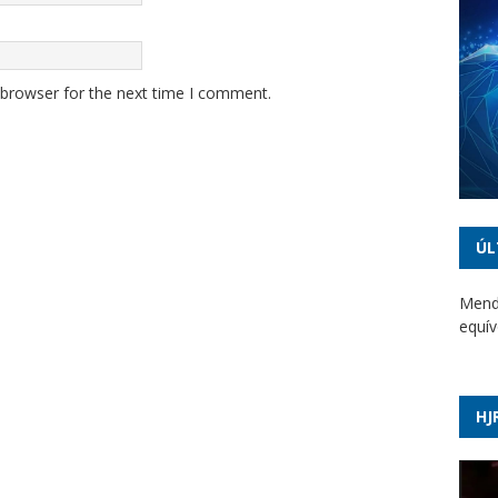
 browser for the next time I comment.
ÚL
Mendo
equív
Saiba
bomb
HJ
Ex-g
Garci