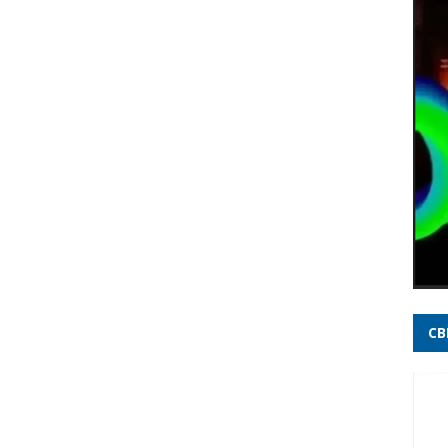
desv
Pilot
e com
Brazi
Após 
anunc
Rádio
Tarif
Ucrân
e Tr
Lula 
CB
eleiç
Veja
Minas