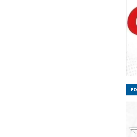
STJ c
advog
Acusa
Arthu
Alfre
BBC
PO