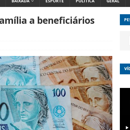
BAIXADA
ESPORTE
POLÍTICA
GERAL
amília a beneficiários
PE