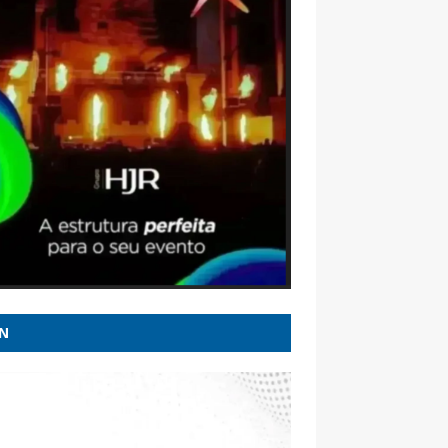
io de R$ 308 milhões em MT - G1
o ironizou falhas antes de queda da Voepass
parou avião a 'fusquinha' - Correio
liense
idas e vindas de Cleitinho, Republicanos
ia que terá candidatura própria em MG -
 Itatiaia
aço, visto de embaixadora e guerra da
ia: o que pode entrar na conversa entre Lula
ump - oglobo.globo.com
e Alcolumbre deixam 6 X 1 para depois das
N
ões - Poder360
 quem são os candidatos ao Senado por
 Gerais em 2026 - G1