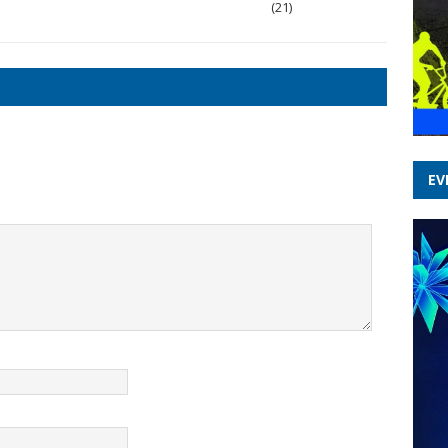
(21)
EV