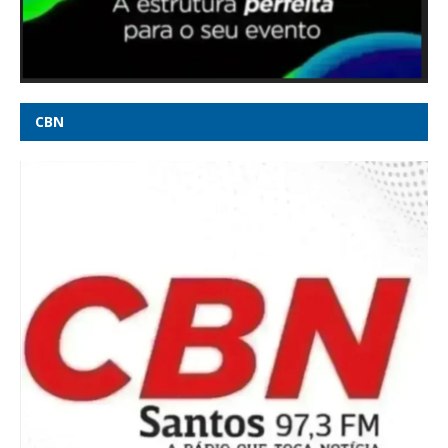
Milei republica postagem com críticas a Lula - CNN Brasil
Foto achada pela PF mostra políticos em piscina com
advogado investigado - Poder360
CBN
Ala do STF vê como ‘inadmissível’ tom da manifestação de
chefes da PF em apoio ao diretor-geral em meio a crise com
Mendonça - O GLOBO