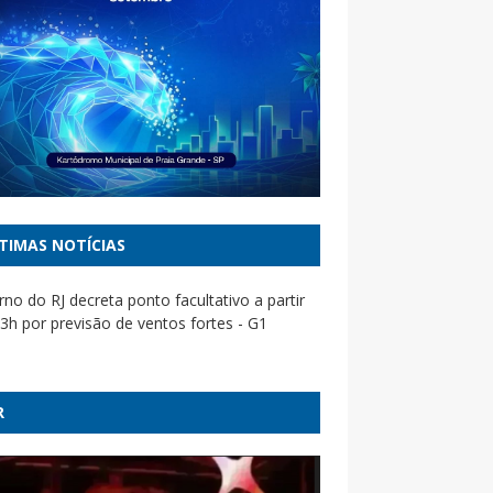
TIMAS NOTÍCIAS
no do RJ decreta ponto facultativo a partir
3h por previsão de ventos fortes - G1
manda PF investigar irregularidades em
das com prejuízo de R$55 mi - CNN Brasil
R
iona TSE para tirar do ar site ligado ao PL e
nder ‘hub’ de desinformação bolsonarista -