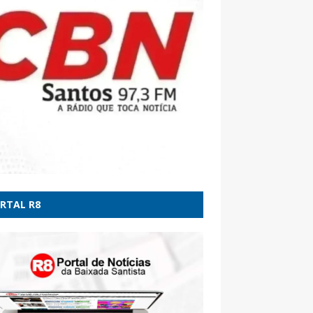
dão
ne-bomba: RS tem um morto, cinco feridos e
idades com danos - CNN Brasil
RTAL R8