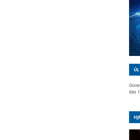
ÚL
Gover
das 1
Dino 
emen
HJ
PT ac
suspe