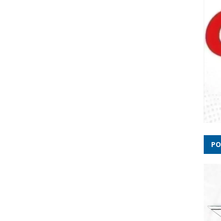
Esta
Ciclo
118 c
PO