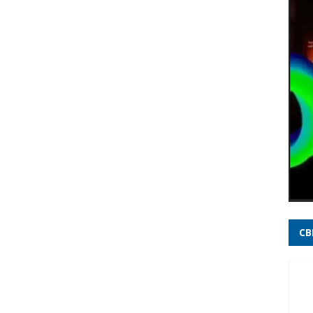
Brasi
Ataqu
meno
Cleit
Repub
20 an
decis
Rome
milhõ
jove
CB
Incên
elet
Opini
imbat