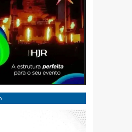
l 247
e a tiros em escola na Tailândia deixa ao
s cinco mortos - CNN Brasil
inho deve se reunir com presidente do
licanos nesta sexta em SP - CNN Brasil
os da lei Maria da Penha: Veja importantes
ões do STJ e STF - Migalhas
u Zema declara patrimônio de R$ 178
es ao TSE; veja os bens do candidato -
mpan.com.br
N
dio atinge galpão de fábrica de
rodomésticos em MG - G1
ão | Flávio recuperou fôlego e Lula não é
ível, mas muita água (suja) ainda vai rolar -