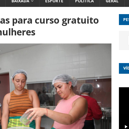
BAIXADA
ESPORTE
POLÍTICA
GERAL
as para curso gratuito
PE
mulheres