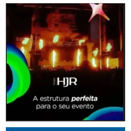
Moraes nega pedido de Bolsonaro para receber os filhos no
Dia dos Pais na prisão domiciliar - Terra
Lula declara R$ 4,7 milhões em patrimônio ao TSE, valor 35%
menor em relação a 2022 - O GLOBO
“Cenário de guerra”: tornado danificou 10 propriedades e
afetou 150 famílias em Pedro Osório - Correio do Povo
Sete pessoas morrem após carro que fugia da PRF na BR-251
bater de frente com outro automóvel - G1
Debate na ‘Band’ é a 1ª grande chance para Haddad
desconstruir Tarcísio - cartacapital.com.br
Milei republica postagem com críticas a Lula - CNN Brasil
Foto achada pela PF mostra políticos em piscina com
advogado investigado - Poder360