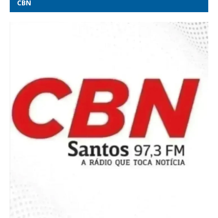
CBN
Ala do STF vê como ‘inadmissível’ tom da manifestação de
chefes da PF em apoio ao diretor-geral em meio a crise com
Mendonça - O GLOBO