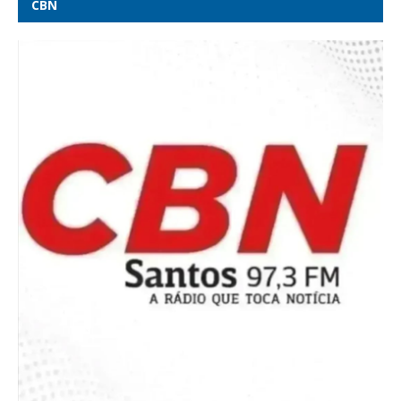
CBN
Ciclone-bomba: RS tem um morto, cinco feridos e 118 cidades
com danos - CNN Brasil