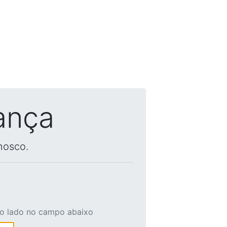
ança
nosco.
ao lado no campo abaixo